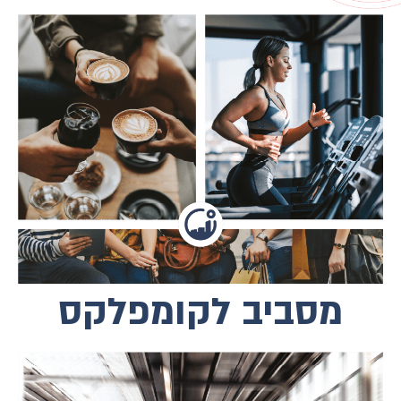
מזמינים אתכם לפתוח את הבוקר באימון
במכון, לעצור לקפה על הדרך בספוט הקבוע
ולהגיע למשרד בזמן עם הרכבת הקלה,
אחה"צ של שופינג בקניון מתחת לבית
ולסיים את הערב בהיכל התרבות שמעבר
לכביש, או בקולנוע החדש שפתחו בשכונה.
אזור המסחר שמתחת לפרויקט מציע
מתחמי בילוי, בתי קפה ורחבה גדולה
למשחקים.
מסביב לקומפלקס
המתחם ממוקם במרחק דקות הליכה
מהרכבת הקלה והכבדה בסמוך לצירי תנועה