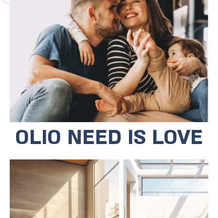
רכיבת אופניים לים ולפארק, מרכזים
קהילתיים ומוסדות חינוך מגוונים.
עיריית בת ים הציבה את תחום החינוך כבעל
חשיבות ראשונה והתוצאות לא איחרו לבוא.
בשנת 2023 מוקמו שלושה בתי ספר מבת ים
במקום הראשון בקטגוריות לימודי, ערכי
וחברתי.
OLIO NEED IS LOVE
מתחם המגורים נמצא בראשיתה של טיילת
התרבות העתידית של בת ים, במרחק
הליכה מקריית התרבות דרך פארקים וריאות
ירוקות המובילות אל שלושה מוזיאונים,