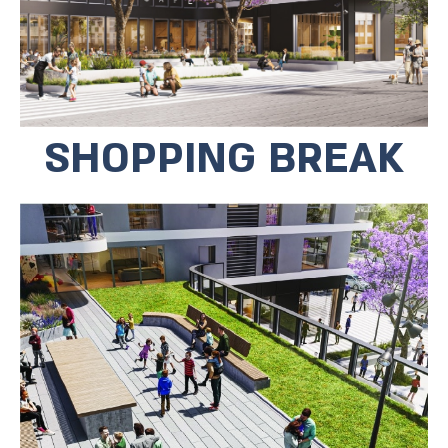
SHOPPING BREAK
לרווחת הדיירים, קיים Roof top פרטי. בגינת
הגג תוכלו למצוא
פינות ישיבה, גינת משחקים ומקום
לפעילות קהילתית.